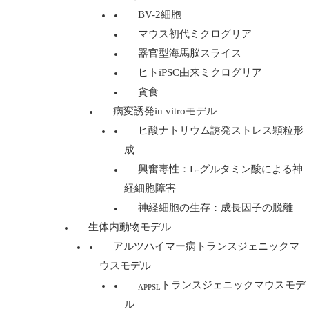
BV-2細胞
マウス初代ミクログリア
器官型海馬脳スライス
ヒトiPSC由来ミクログリア
貪食
病変誘発in vitroモデル
ヒ酸ナトリウム誘発ストレス顆粒形
成
興奮毒性：L-グルタミン酸による神
経細胞障害
神経細胞の生存：成長因子の脱離
生体内動物モデル
アルツハイマー病トランスジェニックマ
ウスモデル
トランスジェニックマウスモデ
APPSL
ル