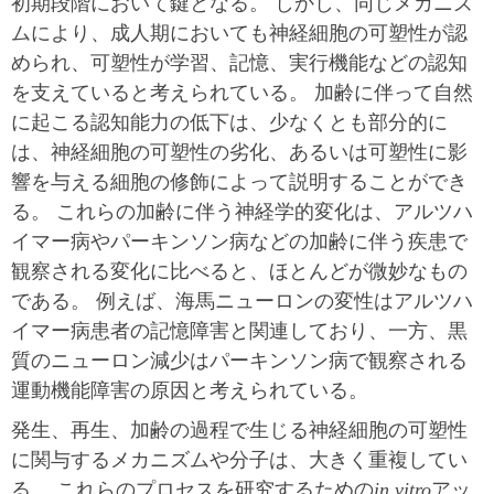
初期段階において鍵となる。 しかし、同じメカニズ
ムにより、成人期においても神経細胞の可塑性が認
められ、可塑性が学習、記憶、実行機能などの認知
を支えていると考えられている。 加齢に伴って自然
に起こる認知能力の低下は、少なくとも部分的に
は、神経細胞の可塑性の劣化、あるいは可塑性に影
響を与える細胞の修飾によって説明することができ
る。 これらの加齢に伴う神経学的変化は、アルツハ
イマー病やパーキンソン病などの加齢に伴う疾患で
観察される変化に比べると、ほとんどが微妙なもの
である。 例えば、海馬ニューロンの変性はアルツハ
イマー病患者の記憶障害と関連しており、一方、黒
質のニューロン減少はパーキンソン病で観察される
運動機能障害の原因と考えられている。
発生、再生、加齢の過程で生じる神経細胞の可塑性
に関与するメカニズムや分子は、大きく重複してい
る。 これらのプロセスを研究するための
in vitro
アッ