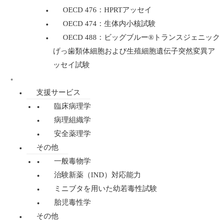
OECD 476：HPRTアッセイ
OECD 474：生体内小核試験
OECD 488：ビッグブルー®トランスジェニック
げっ歯類体細胞および生殖細胞遺伝子突然変異ア
ッセイ試験
規制毒性学
支援サービス
臨床病理学
病理組織学
安全薬理学
その他
一般毒物学
治験新薬（IND）対応能力
ミニブタを用いた幼若毒性試験
胎児毒性学
その他