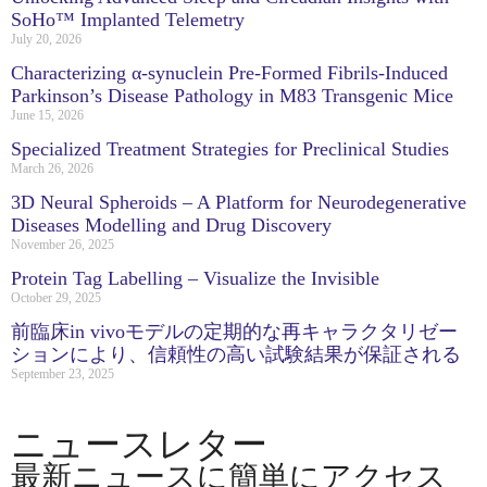
SoHo™ Implanted Telemetry
July 20, 2026
Characterizing α-synuclein Pre-Formed Fibrils-Induced
Parkinson’s Disease Pathology in M83 Transgenic Mice
June 15, 2026
Specialized Treatment Strategies for Preclinical Studies
March 26, 2026
3D Neural Spheroids – A Platform for Neurodegenerative
Diseases Modelling and Drug Discovery
November 26, 2025
Protein Tag Labelling – Visualize the Invisible
October 29, 2025
前臨床in vivoモデルの定期的な再キャラクタリゼー
ションにより、信頼性の高い試験結果が保証される
September 23, 2025
ニュースレター
最新ニュースに簡単にアクセス