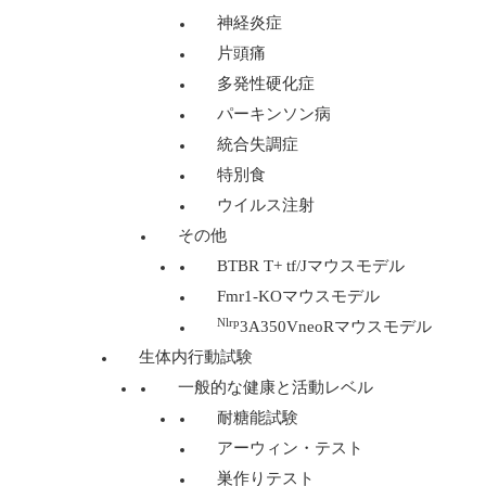
神経炎症
片頭痛
多発性硬化症
パーキンソン病
統合失調症
特別食
ウイルス注射
その他
BTBR T+ tf/Jマウスモデル
Fmr1-KOマウスモデル
Nlrp
3A350VneoRマウスモデル
生体内行動試験
一般的な健康と活動レベル
耐糖能試験
アーウィン・テスト
巣作りテスト