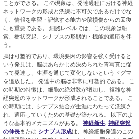
ことができる。 この現象は、発達過程における神経
ネットワークの形成と洗練に不可欠であるだけでな
く、情報を学習・記憶する能力や脳損傷からの回復
にも重要である。 細胞レベルでは、この現象は軸
索、樹状突起、シナプスの形態的・機能的適応を伴
う。
脳は可塑的であり、環境要因の影響を強く受けると
いう発見は、脳はあらかじめ決められた青写真に従
って発達し、生涯を通じて変化しないというドグマ
を追放した。 発達中の脳は非常に可塑的である。 こ
の時期の特徴は、細胞の絶対数が増加し、複雑な神
経突起のネットワークが形成されることである。 こ
の時期には、シナプス結合が生涯にわたって洗練さ
れ、適応していくための基礎が築かれる。 以下のよ
うな基本的メカニズムがある。
神経新生
,
神経突起
の伸長
または
シナプス形成
は、神経細胞発達のこの