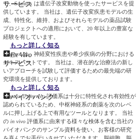
サービス
て、Scantox は遺伝子改変動物を使ったサービスを提
供しています。 当社は、遺伝子改変疾患モデルの生
成、特性化、維持、およびそれらモデルの薬品試験
プロジェクトへの適用において、20 年以上の豊富な
経験を有しています。
もっと詳しく知る
Ex Vivo
Scantox は、神経変性疾患や希少疾病の分野における
サービス
エキスパートです。 当社は、潜在的な治療法の新し
いアプローチを試験して評価するための最先端の研
究環境を提供しております。
もっと詳しく知る
バイオバンク
Scantox の
in vivo
評価系は十分に特性化され有効性が
認められているため、中枢神経系の創薬を次のレベ
ルに押し上げる上で有用なツールとなります。 当社
の
in vivo
評価系に由来する様々な検体を含む当社の
バイオバンクのサンプル資料を使い、お客様の研究
を喜んでお手伝いさせていただきます。脳細胞、脳