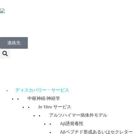
Japanese
連絡先
Menu
ディスカバリー・サービス
中枢神経/神経学
In Vitro
サービス
アルツハイマー病体外モデル
Aβ誘発毒性
Aβペプチド形成あるいはセクレター