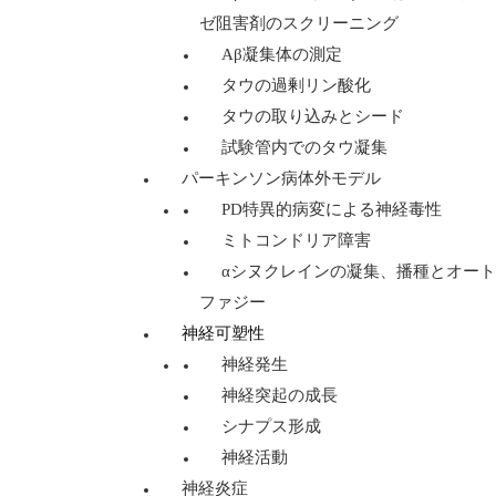
ゼ阻害剤のスクリーニング
Aβ凝集体の測定
タウの過剰リン酸化
タウの取り込みとシード
試験管内でのタウ凝集
パーキンソン病体外モデル
PD特異的病変による神経毒性
ミトコンドリア障害
αシヌクレインの凝集、播種とオート
ファジー
神経可塑性
神経発生
神経突起の成長
シナプス形成
神経活動
神経炎症