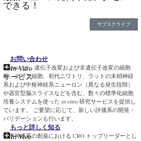
できる！
サブスクライブ
お問い合わせ
In Vitro
Scantox は、遺伝子改変および非遺伝子改変の細胞
サービス
株、グリア細胞、初代ニワトリ、ラットの末梢神経
系および中枢神経系ニューロン（異なる発生段階）
や器官型脳スライスなどを含む、数々の標準化細胞
培養システムを使った
in vitro
研究サービスを提供し
ています。 ご要望に応じて、新しい評価系の開発・
バリデーションも行います。
もっと詳しく知る
In Vivo
中枢神経系の創薬における CRO トップリーダーとし