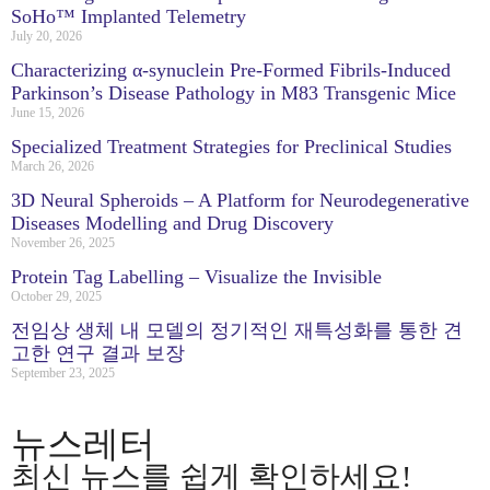
SoHo™ Implanted Telemetry
July 20, 2026
Characterizing α-synuclein Pre-Formed Fibrils-Induced
Parkinson’s Disease Pathology in M83 Transgenic Mice
June 15, 2026
Specialized Treatment Strategies for Preclinical Studies
March 26, 2026
3D Neural Spheroids – A Platform for Neurodegenerative
Diseases Modelling and Drug Discovery
November 26, 2025
Protein Tag Labelling – Visualize the Invisible
October 29, 2025
전임상 생체 내 모델의 정기적인 재특성화를 통한 견
고한 연구 결과 보장
September 23, 2025
뉴스레터
최신 뉴스를 쉽게 확인하세요!