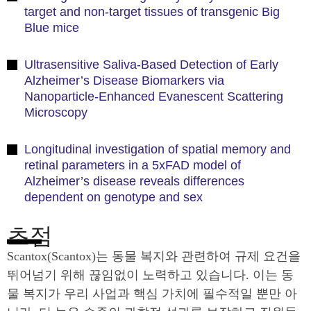
target and non-target tissues of transgenic Big
Blue mice
Ultrasensitive Saliva-Based Detection of Early
Alzheimer’s Disease Biomarkers via
Nanoparticle-Enhanced Evanescent Scattering
Microscopy
Longitudinal investigation of spatial memory and
retinal parameters in a 5xFAD model of
Alzheimer’s disease reveals differences
dependent on genotype and sex
초점
Scantox(Scantox)는 동물 복지와 관련하여 규제 요건을
뛰어넘기 위해 끊임없이 노력하고 있습니다. 이는 동
물 복지가 우리 사업과 핵심 가치에 필수적일 뿐만 아