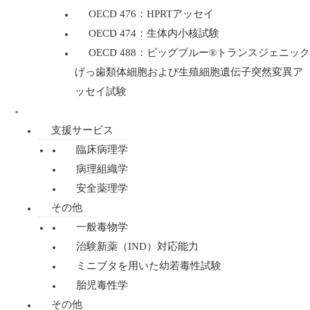
OECD 476：HPRTアッセイ
OECD 474：生体内小核試験
OECD 488：ビッグブルー®トランスジェニック
げっ歯類体細胞および生殖細胞遺伝子突然変異ア
ッセイ試験
規制毒性学
支援サービス
臨床病理学
病理組織学
安全薬理学
その他
一般毒物学
治験新薬（IND）対応能力
ミニブタを用いた幼若毒性試験
胎児毒性学
その他