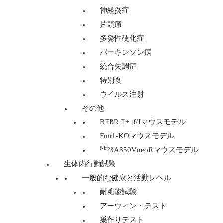
神経炎症
片頭痛
多発性硬化症
パーキンソン病
統合失調症
特別食
ウイルス注射
その他
BTBR T+ tf/Jマウスモデル
Fmr1-KOマウスモデル
Nlrp
3A350VneoRマウスモデル
生体内行動試験
一般的な健康と活動レベル
耐糖能試験
アーウィン・テスト
巣作りテスト