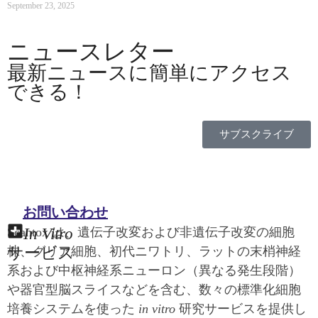
September 23, 2025
ニュースレター
最新ニュースに簡単にアクセス
できる！
サブスクライブ
お問い合わせ
In Vitro
Scantox は、遺伝子改変および非遺伝子改変の細胞
サービス
株、グリア細胞、初代ニワトリ、ラットの末梢神経
系および中枢神経系ニューロン（異なる発生段階）
や器官型脳スライスなどを含む、数々の標準化細胞
培養システムを使った
in vitro
研究サービスを提供し