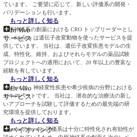
ています。 ご要望に応じて、新しい評価系の開発・
バリデーションも行います。
もっと詳しく知る
In Vivo
中枢神経系の創薬における CRO トップリーダーとし
サービス
て、Scantox は遺伝子改変動物を使ったサービスを提
供しています。 当社は、遺伝子改変疾患モデルの生
成、特性化、維持、およびそれらモデルの薬品試験
プロジェクトへの適用において、20 年以上の豊富な
経験を有しています。
もっと詳しく知る
Ex Vivo
Scantox は、神経変性疾患や希少疾病の分野における
サービス
エキスパートです。 当社は、潜在的な治療法の新し
いアプローチを試験して評価するための最先端の研
究環境を提供しております。
もっと詳しく知る
バイオバンク
Scantox の
in vivo
評価系は十分に特性化され有効性が