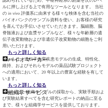
認められているため、中枢神経系の創薬を次のレベ
ルに押し上げる上で有用なツールとなります。 当社
の
in vivo
評価系に由来する様々な検体を含む当社の
バイオバンクのサンプル資料を使い、お客様の研究
を喜んでお手伝いさせていただきます。脳細胞、脳
脊髄液および血漿サンプルなど、様々な年齢層の遺
伝子改変動物および非遺伝子改変動物の細胞をご利
用いただけます。
もっと詳しく知る
バイオマーカー
Santox は、遺伝子改変疾患モデルの生成、特性化、
維持、およびそれらモデルの薬品試験プロジェクト
への適用において、20 年以上の豊富な経験を有して
います。
もっと詳しく知る
組織学サービス
Scantox は、組織サンプルの採取から、実験手順およ
び実験結果すべてを含む研究レポートの納品に至る
まで、様々な組織学サービスを提供しております。