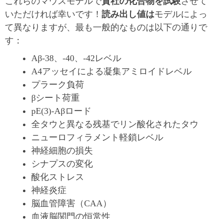
これらのマウスモデルで
貴社の化合物を試験
させて
いただければ幸いです！
読み出し値は
モデルによっ
て異なりますが、最も一般的なものは以下の通りで
す：
Aβ-38、-40、-42レベル
A4アッセイによる凝集アミロイドレベル
プラーク負荷
βシート荷重
pE(3)-Aβロード
全タウと異なる残基でリン酸化されたタウ
ニューロフィラメント軽鎖レベル
神経細胞の損失
シナプスの変化
酸化ストレス
神経炎症
脳血管障害（CAA）
血液脳関門の恒常性