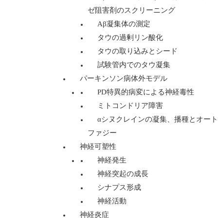
ゼ阻害剤のスクリーニング
Aβ凝集体の測定
タウの過剰リン酸化
タウの取り込みとシード
試験管内でのタウ凝集
パーキンソン病体外モデル
PD特異的病変による神経毒性
ミトコンドリア障害
αシヌクレインの凝集、播種とオート
ファジー
神経可塑性
神経発生
神経突起の成長
シナプス形成
神経活動
神経炎症