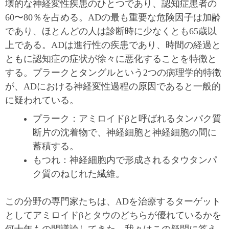
壊的な神経変性疾患のひとつであり、認知症患者の
60〜80％を占める。ADの最も重要な危険因子は加齢
であり、ほとんどの人は診断時に少なくとも65歳以
上である。ADは進行性の疾患であり、時間の経過と
ともに認知症の症状が徐々に悪化することを特徴と
する。プラークとタングルという2つの病理学的特徴
が、ADにおける神経変性過程の原因であると一般的
に疑われている。
プラーク：アミロイドβと呼ばれるタンパク質
断片の沈着物で、神経細胞と神経細胞の間に
蓄積する。
もつれ：神経細胞内で形成されるタウタンパ
ク質のねじれた繊維。
この分野の専門家たちは、ADを治療するターゲット
としてアミロイドβとタウのどちらが優れているかを
何十年もの間議論してきた。我々はこの疑問に答え