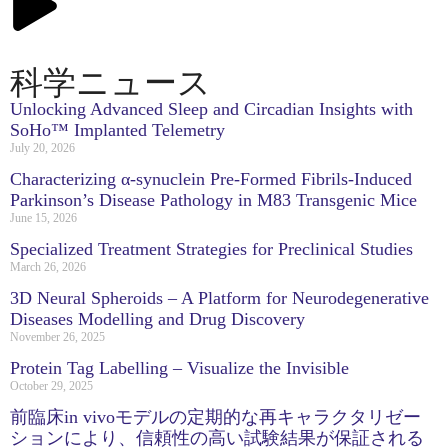
科学ニュース
Unlocking Advanced Sleep and Circadian Insights with
SoHo™ Implanted Telemetry
July 20, 2026
Characterizing α-synuclein Pre-Formed Fibrils-Induced
Parkinson’s Disease Pathology in M83 Transgenic Mice
June 15, 2026
Specialized Treatment Strategies for Preclinical Studies
March 26, 2026
3D Neural Spheroids – A Platform for Neurodegenerative
Diseases Modelling and Drug Discovery
November 26, 2025
Protein Tag Labelling – Visualize the Invisible
October 29, 2025
前臨床in vivoモデルの定期的な再キャラクタリゼー
ションにより、信頼性の高い試験結果が保証される