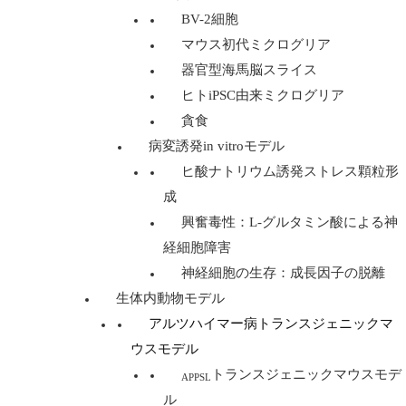
BV-2細胞
マウス初代ミクログリア
器官型海馬脳スライス
ヒトiPSC由来ミクログリア
貪食
病変誘発in vitroモデル
ヒ酸ナトリウム誘発ストレス顆粒形
成
興奮毒性：L-グルタミン酸による神
経細胞障害
神経細胞の生存：成長因子の脱離
生体内動物モデル
アルツハイマー病トランスジェニックマ
ウスモデル
トランスジェニックマウスモデ
APPSL
ル