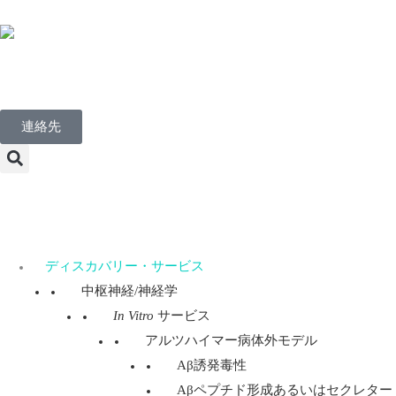
Japanese
連絡先
Menu
ディスカバリー・サービス
中枢神経/神経学
In Vitro
サービス
アルツハイマー病体外モデル
Aβ誘発毒性
Aβペプチド形成あるいはセクレター