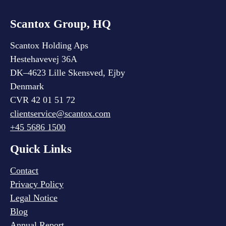
Scantox Group, HQ
Scantox Holding Aps
Hestehavevej 36A
DK–4623 Lille Skensved, Ejby
Denmark
CVR 42 01 51 72
clientservice@scantox.com
+45 5686 1500
Quick Links
Contact
Privacy Policy
Legal Notice
Blog
Annual Report