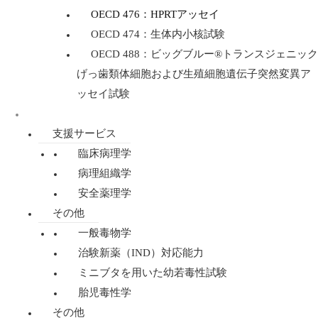
OECD 476：HPRTアッセイ
OECD 474：生体内小核試験
OECD 488：ビッグブルー®トランスジェニック
げっ歯類体細胞および生殖細胞遺伝子突然変異ア
ッセイ試験
規制毒性学
支援サービス
臨床病理学
病理組織学
安全薬理学
その他
一般毒物学
治験新薬（IND）対応能力
ミニブタを用いた幼若毒性試験
胎児毒性学
その他