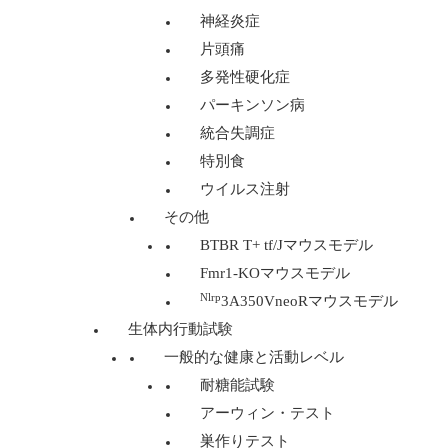
神経炎症
片頭痛
多発性硬化症
パーキンソン病
統合失調症
特別食
ウイルス注射
その他
BTBR T+ tf/Jマウスモデル
Fmr1-KOマウスモデル
Nlrp
3A350VneoRマウスモデル
生体内行動試験
一般的な健康と活動レベル
耐糖能試験
アーウィン・テスト
巣作りテスト