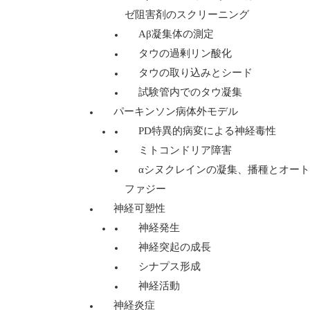
ゼ阻害剤のスクリーニング
Aβ凝集体の測定
タウの過剰リン酸化
タウの取り込みとシード
試験管内でのタウ凝集
パーキンソン病体外モデル
PD特異的病変による神経毒性
ミトコンドリア障害
αシヌクレインの凝集、播種とオート
ファジー
神経可塑性
神経発生
神経突起の成長
シナプス形成
神経活動
神経炎症