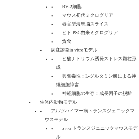
BV-2細胞
マウス初代ミクログリア
器官型海馬脳スライス
ヒトiPSC由来ミクログリア
貪食
病変誘発in vitroモデル
ヒ酸ナトリウム誘発ストレス顆粒形
成
興奮毒性：L-グルタミン酸による神
経細胞障害
神経細胞の生存：成長因子の脱離
生体内動物モデル
アルツハイマー病トランスジェニックマ
ウスモデル
トランスジェニックマウスモデ
APPSL
ル