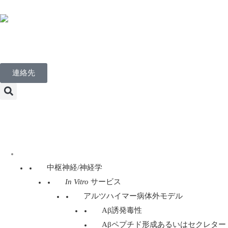
Japanese
連絡先
Menu
ディスカバリー・サービス
中枢神経/神経学
In Vitro
サービス
アルツハイマー病体外モデル
Aβ誘発毒性
Aβペプチド形成あるいはセクレター