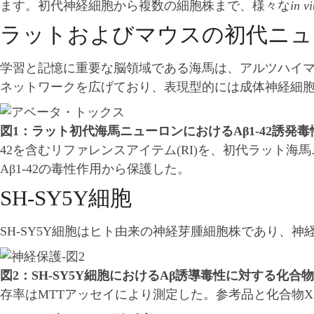
ます。初代神経細胞から複数の細胞株まで、様々な
in vi
ラットおよびマウスの初代ニュ
学習と記憶に重要な脳領域である海馬は、アルツハイマ
ネットワークを広げており、表現型的には成体神経細
図1：ラット初代海馬ニューロンにおけるAβ1-42誘発
42を含むリファレンスアイテム(RI)を、初代ラット海
Aβ1-42の毒性作用から保護した。
SH-SY5Y細胞
SH-SY5Y細胞はヒト由来の神経芽腫細胞株であり、神
図2：SH-SY5Y細胞におけるAβ誘導毒性に対する化
存率はMTTアッセイにより測定した。参考品と化合物X（