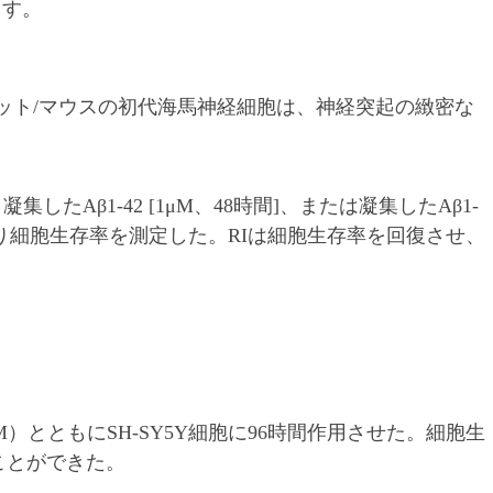
ます。
タウ凝集
ット/マウスの初代海馬神経細胞は、神経突起の緻密な
したAβ1-42 [1μM、48時間]、または凝集したAβ1-
より細胞生存率を測定した。RIは細胞生存率を回復させ、
μM）とともにSH-SY5Y細胞に96時間作用させた。細胞生
ることができた。