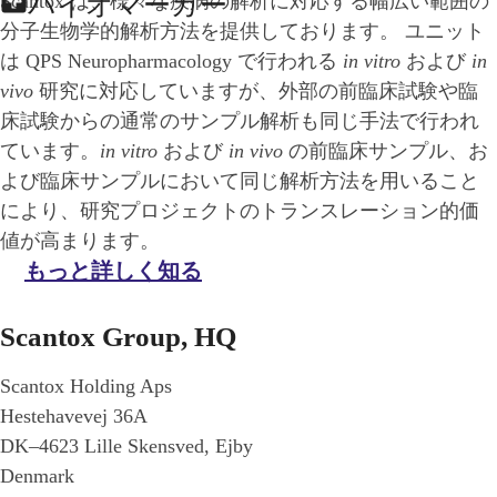
Scantox は、様々な疾病の解析に対応する幅広い範囲の
バイオマーカー
分子生物学的解析方法を提供しております。 ユニット
は QPS Neuropharmacology で行われる
in vitro
および
in
vivo
研究に対応していますが、外部の前臨床試験や臨
床試験からの通常のサンプル解析も同じ手法で行われ
ています。
in vitro
および
in vivo
の前臨床サンプル、お
よび臨床サンプルにおいて同じ解析方法を用いること
により、研究プロジェクトのトランスレーション的価
値が高まります。
もっと詳しく知る
Scantox Group, HQ
Scantox Holding Aps
Hestehavevej 36A
DK–4623 Lille Skensved, Ejby
Denmark