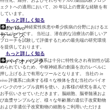
特性化、維持、およびそれらモデルの薬品試験プロジ
ェクトへの適用において、20 年以上の豊富な経験を有
しています。
もっと詳しく知る
Scantox は、神経変性疾患や希少疾病の分野におけるエ
Ex Vivo
キスパートです。 当社は、潜在的な治療法の新しいア
サービス
プローチを試験して評価するための最先端の研究環境
を提供しております。
もっと詳しく知る
Scantox の
バイオバンク
in vivo
評価系は十分に特性化され有効性が認
められているため、中枢神経系の創薬を次のレベルに
押し上げる上で有用なツールとなります。 当社の
in
vivo
評価系に由来する様々な検体を含む当社のバイオ
バンクのサンプル資料を使い、お客様の研究を喜んで
お手伝いさせていただきます。脳細胞、脳脊髄液およ
び血漿サンプルなど、様々な年齢層の遺伝子改変動物
および非遺伝子改変動物の細胞をご利用いただけま