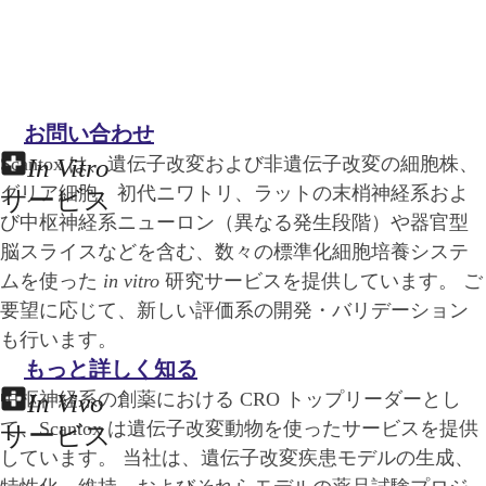
お問い合わせ
Scantox は、遺伝子改変および非遺伝子改変の細胞株、
In Vitro
グリア細胞、初代ニワトリ、ラットの末梢神経系およ
サービス
び中枢神経系ニューロン（異なる発生段階）や器官型
脳スライスなどを含む、数々の標準化細胞培養システ
ムを使った
in vitro
研究サービスを提供しています。 ご
要望に応じて、新しい評価系の開発・バリデーション
も行います。
もっと詳しく知る
中枢神経系の創薬における CRO トップリーダーとし
In Vivo
て、Scantox は遺伝子改変動物を使ったサービスを提供
サービス
しています。 当社は、遺伝子改変疾患モデルの生成、