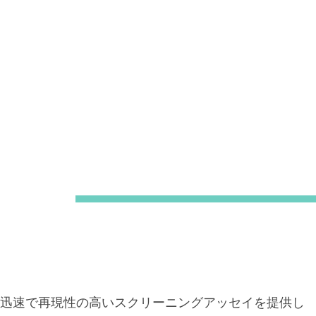
SCANTOXについて
リソース
ニュース
形成あるいはセクレターゼ阻害剤のスクリーニング
定
ン酸化
の、迅速で再現性の高いスクリーニングアッセイを提供し
みとシード