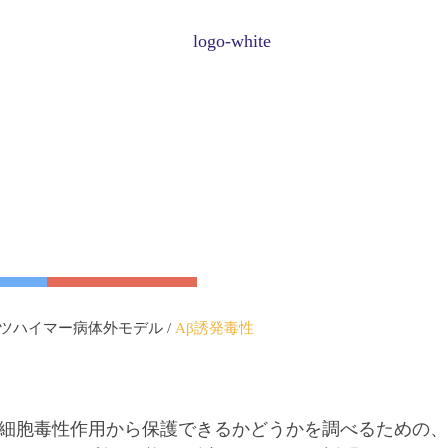
毒性学
医薬品開発・分析
OECD 432：光毒性試験
エイムズIIとエイムズMPFテスト
Aβ誘発毒性
ツハイマー病体外モデル
/
Aβ誘発毒性
Ames24ウェル寒天試験
Aβペプチド
フルプレート・エイムズ・テスト
Aβ凝集体の測
タウの過剰リ
-42の細胞毒性作用から保護できるかどうかを調べるため
タウの取り込