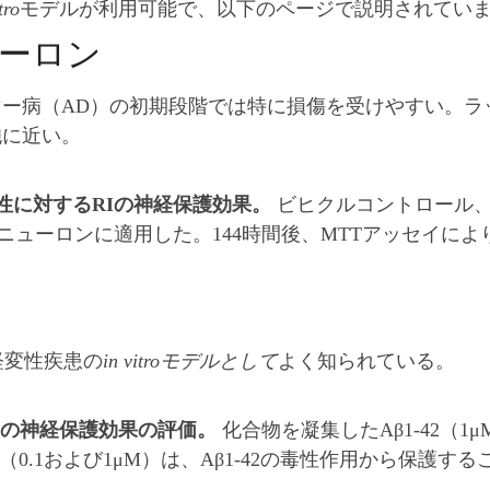
tro
モデルが利用可能で、以下のページで説明されてい
試験管内での
ーロン
ー病（AD）の初期段階では特に損傷を受けやすい。ラ
胞に近い。
毒性に対するRIの神経保護効果。
ビヒクルコントロール、凝集
馬ニューロンに適用した。144時間後、MTTアッセイに
経変性疾患の
in vitroモデルとして
よく知られている。
合物の神経保護効果の評価。
化合物を凝集したAβ1-42（1
0.1および1μM）は、Aβ1-42の毒性作用から保護す