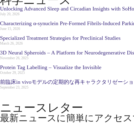
Unlocking Advanced Sleep and Circadian Insights with SoH
July 20, 2026
Characterizing α-synuclein Pre-Formed Fibrils-Induced Park
June 15, 2026
Specialized Treatment Strategies for Preclinical Studies
March 26, 2026
3D Neural Spheroids – A Platform for Neurodegenerative Di
November 26, 2025
Protein Tag Labelling – Visualize the Invisible
October 29, 2025
前臨床in vivoモデルの定期的な再キャラクタリゼー
September 23, 2025
ニュースレター
最新ニュースに簡単にアクセス