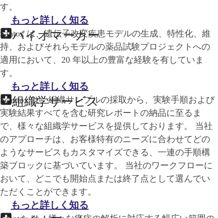
す。
もっと詳しく知る
Santox は、遺伝子改変疾患モデルの生成、特性化、維
バイオマーカー
持、およびそれらモデルの薬品試験プロジェクトへの
適用において、20 年以上の豊富な経験を有していま
す。
もっと詳しく知る
Scantox は、組織サンプルの採取から、実験手順および
組織学サービス
実験結果すべてを含む研究レポートの納品に至るま
で、様々な組織学サービスを提供しております。 当社
のアプローチは、お客様特有のニーズに合わせてどの
ようなサービスもカスタマイズできる、一連の手順構
築ブロックに基づいています。 当社のワークフローに
おいて、どこでも開始点または終了点として選んでい
ただくことができます。
もっと詳しく知る