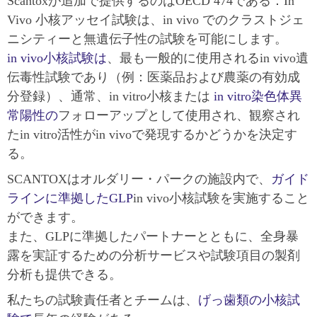
Scantoxが追加で提供するのはOECD 474である：In
Vivo 小核アッセイ試験は、in vivo でのクラストジェ
ニシティーと無遺伝子性の試験を可能にします。
in vivo小核試験は
、最も一般的に使用されるin vivo遺
伝毒性試験であり（例：医薬品および農薬の有効成
分登録）、通常、in vitro小核または
in vitro染色体異
常陽性の
フォローアップとして使用され、観察され
たin vitro活性がin vivoで発現するかどうかを決定す
る。
SCANTOXはオルダリー・パークの施設内で、
ガイド
ラインに準拠したGLP
in vivo小核試験を実施すること
ができます。
また、GLPに準拠したパートナーとともに、全身暴
露を実証するための分析サービスや試験項目の製剤
分析も提供できる。
私たちの試験責任者とチームは、
げっ歯類の小核試