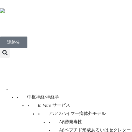
Japanese
連絡先
Menu
ディスカバリー・サービス
中枢神経/神経学
In Vitro
サービス
アルツハイマー病体外モデル
Aβ誘発毒性
Aβペプチド形成あるいはセクレター