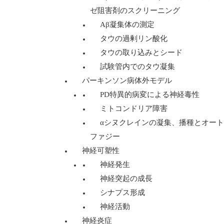
ゼ阻害剤のスクリーニング
Aβ凝集体の測定
タウの過剰リン酸化
タウの取り込みとシード
試験管内でのタウ凝集
パーキンソン病体外モデル
PD特異的病変による神経毒性
ミトコンドリア障害
αシヌクレインの凝集、播種とオート
ファジー
神経可塑性
神経発生
神経突起の成長
シナプス形成
神経活動
神経炎症