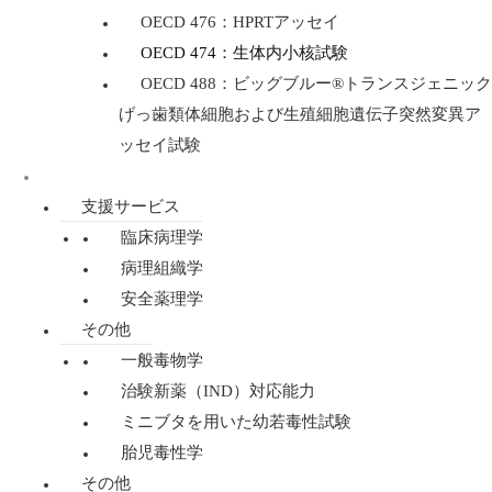
OECD 476：HPRTアッセイ
OECD 474：生体内小核試験
OECD 488：ビッグブルー®トランスジェニック
げっ歯類体細胞および生殖細胞遺伝子突然変異ア
ッセイ試験
規制毒性学
支援サービス
臨床病理学
病理組織学
安全薬理学
その他
一般毒物学
治験新薬（IND）対応能力
ミニブタを用いた幼若毒性試験
胎児毒性学
その他