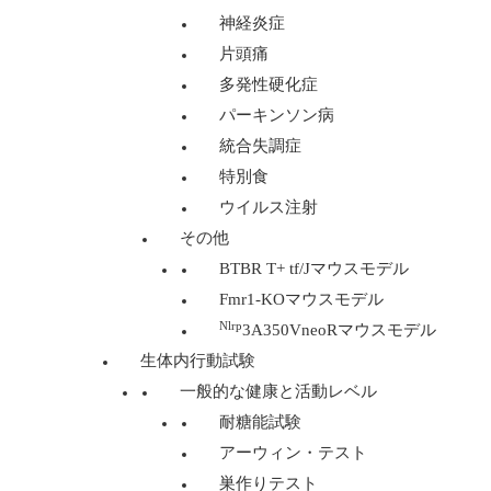
神経炎症
片頭痛
多発性硬化症
パーキンソン病
統合失調症
特別食
ウイルス注射
その他
BTBR T+ tf/Jマウスモデル
Fmr1-KOマウスモデル
Nlrp
3A350VneoRマウスモデル
生体内行動試験
一般的な健康と活動レベル
耐糖能試験
アーウィン・テスト
巣作りテスト