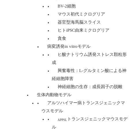
BV-2細胞
マウス初代ミクログリア
器官型海馬脳スライス
ヒトiPSC由来ミクログリア
貪食
病変誘発in vitroモデル
ヒ酸ナトリウム誘発ストレス顆粒形
成
興奮毒性：L-グルタミン酸による神
経細胞障害
神経細胞の生存：成長因子の脱離
生体内動物モデル
アルツハイマー病トランスジェニックマ
ウスモデル
トランスジェニックマウスモデ
APPSL
ル