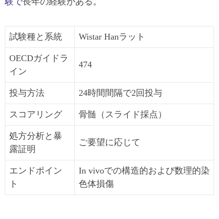
験で
長年の経験がある
。
試験種と系統
Wistar Hanラット
OECDガイドラ
474
イン
投与方法
24時間間隔で2回投与
スコアリング
骨髄（スライド採点）
処方分析と暴
ご要望に応じて
露証明
エンドポイン
In vivoでの構造的および数理的染
ト
色体損傷