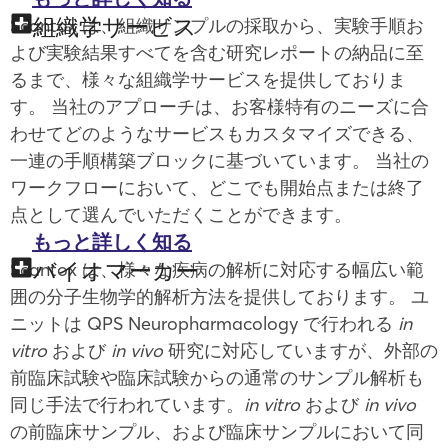
組織学サービス
Scantox は、組織サンプルの採取から、実験手順お
よび実験結果すべてを含む研究レポートの納品に至
るまで、様々な組織学サービスを提供しておりま
す。 当社のアプローチは、お客様特有のニーズに合
わせてどのようなサービスもカスタマイズできる、
一連の手順構築ブロックに基づいています。 当社の
ワークフローにおいて、どこでも開始点または終了
点として選んでいただくことができます。
もっと詳しく知る
バイオマーカー
Scantox は、様々な疾病の解析に対応する幅広い範
囲の分子生物学的解析方法を提供しております。 ユ
ニットは QPS Neuropharmacology で行われる
in
vitro
および
in vivo
研究に対応していますが、外部の
前臨床試験や臨床試験からの通常のサンプル解析も
同じ手法で行われています。
in vitro
および
in vivo
の前臨床サンプル、および臨床サンプルにおいて同