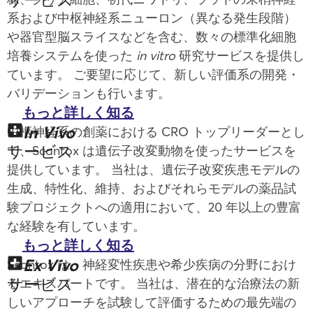
系および中枢神経系ニューロン（異なる発生段階）
や器官型脳スライスなどを含む、数々の標準化細胞
培養システムを使った
in vitro
研究サービスを提供し
ています。 ご要望に応じて、新しい評価系の開発・
バリデーションも行います。
もっと詳しく知る
In Vivo
中枢神経系の創薬における CRO トップリーダーとし
サービス
て、Scantox は遺伝子改変動物を使ったサービスを
提供しています。 当社は、遺伝子改変疾患モデルの
生成、特性化、維持、およびそれらモデルの薬品試
験プロジェクトへの適用において、20 年以上の豊富
な経験を有しています。
もっと詳しく知る
Ex Vivo
Scantox は、神経変性疾患や希少疾病の分野におけ
サービス
るエキスパートです。 当社は、潜在的な治療法の新
しいアプローチを試験して評価するための最先端の