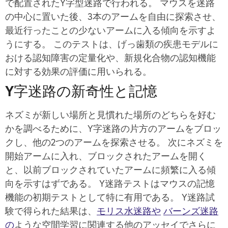
で配置されたY字型迷路で行われる。 マウスを迷路
の中心に置いた後、3本のアームを自由に探索させ、
最近行ったことの少ないアームに入る傾向を示すよ
うにする。 このテストは、げっ歯類の疾患モデルに
おける認知障害の定量化や、新規化合物の認知機能
に対する効果の評価に用いられる。
Y字迷路の新奇性と記憶
ネズミが新しい場所と見慣れた場所のどちらを好む
かを調べるために、Y字迷路の片方のアームをブロッ
クし、他の2つのアームを探索させる。 次にネズミを
開始アームに入れ、ブロックされたアームを開く
と、以前ブロックされていたアームに頻繁に入る傾
向を示すはずである。 Y迷路テストはマウスの記憶
機能の初期テストとして特に有用である。 Y迷路試
験で得られた結果は、
モリス水迷路や
バーンズ迷路
の
ような空間学習に関連する他のアッセイでさらに