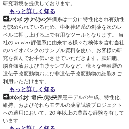
研究環境を提供しております。
もっと詳しく知る
バイオバンク
Scantox の
in vivo
評価系は十分に特性化され有効性
が認められているため、中枢神経系の創薬を次のレ
ベルに押し上げる上で有用なツールとなります。 当
社の
in vivo
評価系に由来する様々な検体を含む当社
のバイオバンクのサンプル資料を使い、お客様の研
究を喜んでお手伝いさせていただきます。脳細胞、
脳脊髄液および血漿サンプルなど、様々な年齢層の
遺伝子改変動物および非遺伝子改変動物の細胞をご
利用いただけます。
もっと詳しく知る
バイオマーカー
Santox は、遺伝子改変疾患モデルの生成、特性化、
維持、およびそれらモデルの薬品試験プロジェクト
への適用において、20 年以上の豊富な経験を有して
います。
もっと詳しく知る