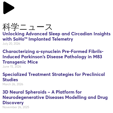
科学ニュース
Unlocking Advanced Sleep and Circadian Insights
with SoHo™ Implanted Telemetry
July 20, 2026
Characterizing α-synuclein Pre-Formed Fibrils-
Induced Parkinson’s Disease Pathology in M83
Transgenic Mice
June 15, 2026
Specialized Treatment Strategies for Preclinical
Studies
March 26, 2026
3D Neural Spheroids – A Platform for
Neurodegenerative Diseases Modelling and Drug
Discovery
November 26, 2025