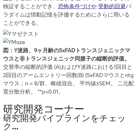
検証することができ、
恐怖条件づけや
受動的回避
パ
ラダイムは情動記憶を評価するためにさらに用いる
ことができる。
図：Y迷路、9ヶ月齢の5xFADトランスジェニックマ
ウスと非トランスジェニック同腹子の縦断的評価。
交替率の縦断的評価 (A)およびY迷路における1回目と
2回目のアームエントリー回数(B) (5xFADマウスとntg
マウス；n = 8/群、雌雄混合。 平均値±SEM。 二元配
置分散分析。 **p<0.01。
研究開発コーナー
研究開発パイプラインをチェッ
ク...