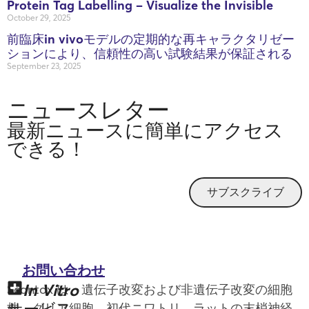
Protein Tag Labelling – Visualize the Invisible
October 29, 2025
前臨床in vivoモデルの定期的な再キャラクタリゼー
ションにより、信頼性の高い試験結果が保証される
September 23, 2025
ニュースレター
最新ニュースに簡単にアクセス
できる！
サブスクライブ
お問い合わせ
In Vitro
Scantox は、遺伝子改変および非遺伝子改変の細胞
サービス
株、グリア細胞、初代ニワトリ、ラットの末梢神経