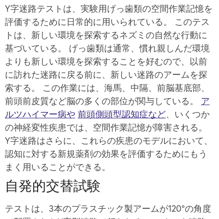
Y字迷路テストは、実験用げっ歯類の空間作業記憶を
評価するために日常的に用いられている。 このテス
トは、新しい環境を探索するネズミの自然な行動に
基づいている。 げっ歯類は通常、慣れ親しんだ環境
よりも新しい環境を探索することを好むので、以前
に訪れた迷路に戻る前に、新しい迷路のアームを探
索する。 この作業には、海馬、中隔、前脳基底部、
前頭前皮質など脳の多くの部位が関与している。
ア
ルツハイマー病や
前頭側頭型認知症など
、いくつか
の神経変性疾患では、空間作業記憶が障害される。
Y字迷路はさらに、これらの疾患のモデルにおいて、
認知に対する新規薬剤の効果を評価するためにもう
まく用いることができる。
自発的交替試験
テストは、3本のプラスチック製アームが120°の角度