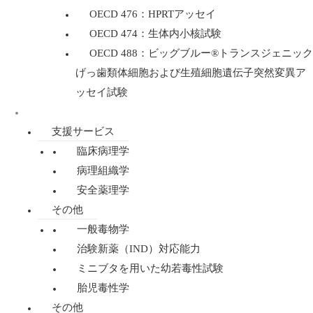
OECD 476：HPRTアッセイ
OECD 474：生体内小核試験
OECD 488：ビッグブルー®トランスジェニック
げっ歯類体細胞および生殖細胞遺伝子突然変異ア
ッセイ試験
規制毒性学
支援サービス
臨床病理学
病理組織学
安全薬理学
その他
一般毒物学
治験新薬（IND）対応能力
ミニブタを用いた幼若毒性試験
胎児毒性学
その他