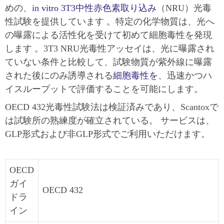
めの、
in vitro 3T3中性赤色素取り込み
（NRU）光毒
性試験を提供しています 。特定の化学物質は、光へ
の曝露による活性化を受けて初めて細胞毒性を発現
します 。3T3 NRU光毒性アッセイは、光に曝露され
ていない条件と比較して、試験物質が紫外線に曝露
された後にのみ誘導される
細胞毒性を
、迅速かつハ
イスループットで評価することを可能にします。
OECD 432光毒性試験法は検証済みであり、Scantoxで
は試験所の熟練度が確立されている。 サービスは、
GLP形式および非GLP形式でご利用いただけます。
OECD
ガイ
OECD 432
ドラ
イン