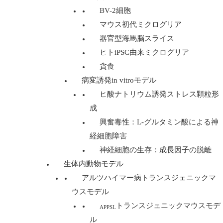
BV-2細胞
マウス初代ミクログリア
器官型海馬脳スライス
ヒトiPSC由来ミクログリア
貪食
病変誘発in vitroモデル
ヒ酸ナトリウム誘発ストレス顆粒形
成
興奮毒性：L-グルタミン酸による神
経細胞障害
神経細胞の生存：成長因子の脱離
生体内動物モデル
アルツハイマー病トランスジェニックマ
ウスモデル
トランスジェニックマウスモデ
APPSL
ル