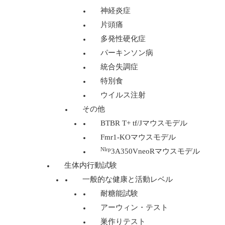
神経炎症
片頭痛
多発性硬化症
パーキンソン病
統合失調症
特別食
ウイルス注射
その他
BTBR T+ tf/Jマウスモデル
Fmr1-KOマウスモデル
Nlrp
3A350VneoRマウスモデル
生体内行動試験
一般的な健康と活動レベル
耐糖能試験
アーウィン・テスト
巣作りテスト