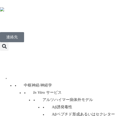
Japanese
連絡先
Menu
ディスカバリー・サービス
中枢神経/神経学
In Vitro
サービス
アルツハイマー病体外モデル
Aβ誘発毒性
Aβペプチド形成あるいはセクレター