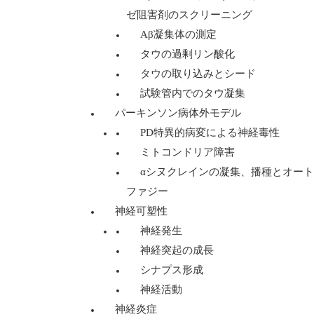
ゼ阻害剤のスクリーニング
Aβ凝集体の測定
タウの過剰リン酸化
タウの取り込みとシード
試験管内でのタウ凝集
パーキンソン病体外モデル
PD特異的病変による神経毒性
ミトコンドリア障害
αシヌクレインの凝集、播種とオート
ファジー
神経可塑性
神経発生
神経突起の成長
シナプス形成
神経活動
神経炎症