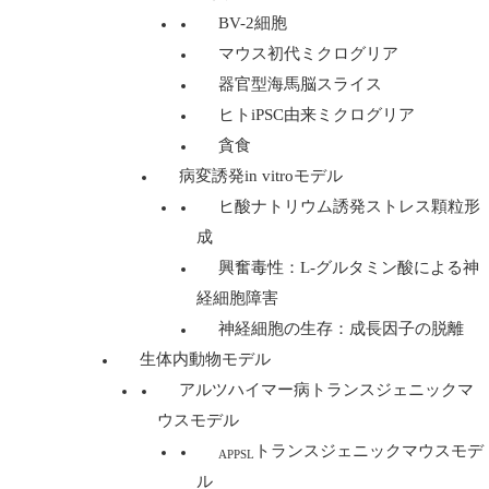
BV-2細胞
マウス初代ミクログリア
器官型海馬脳スライス
ヒトiPSC由来ミクログリア
貪食
病変誘発in vitroモデル
ヒ酸ナトリウム誘発ストレス顆粒形
成
興奮毒性：L-グルタミン酸による神
経細胞障害
神経細胞の生存：成長因子の脱離
生体内動物モデル
アルツハイマー病トランスジェニックマ
ウスモデル
トランスジェニックマウスモデ
APPSL
ル