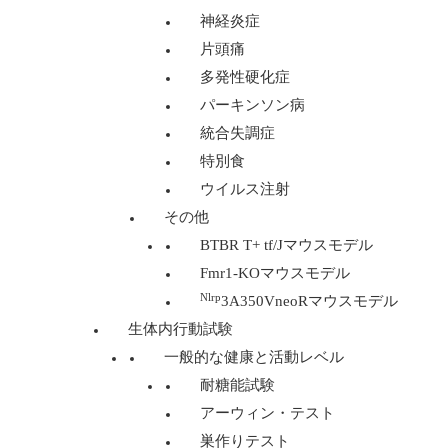
神経炎症
片頭痛
多発性硬化症
パーキンソン病
統合失調症
特別食
ウイルス注射
その他
BTBR T+ tf/Jマウスモデル
Fmr1-KOマウスモデル
Nlrp
3A350VneoRマウスモデル
生体内行動試験
一般的な健康と活動レベル
耐糖能試験
アーウィン・テスト
巣作りテスト