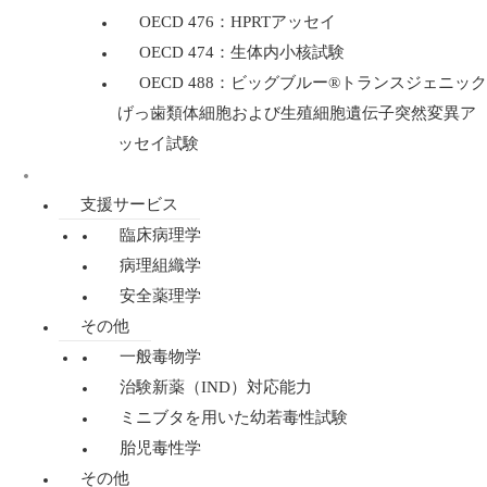
OECD 476：HPRTアッセイ
OECD 474：生体内小核試験
OECD 488：ビッグブルー®トランスジェニック
げっ歯類体細胞および生殖細胞遺伝子突然変異ア
ッセイ試験
規制毒性学
支援サービス
臨床病理学
病理組織学
安全薬理学
その他
一般毒物学
治験新薬（IND）対応能力
ミニブタを用いた幼若毒性試験
胎児毒性学
その他