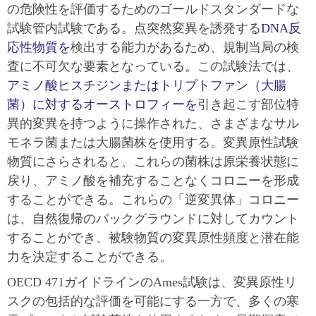
の危険性を評価するためのゴールドスタンダードな
試験管内試験である。点突然変異を誘発する
DNA反
応性物質を
検出する能力があるため、規制当局の検
査に不可欠な要素となっている。この試験法では、
アミノ酸ヒスチジンまたはトリプトファン（大腸
菌）に対するオーストロフィーを
引き起こす部位特
異的変異を持つように操作された、さまざまなサル
モネラ菌または大腸菌株を使用する。変異原性試験
物質にさらされると、これらの菌株は原栄養状態に
戻り、アミノ酸を補充することなくコロニーを形成
することができる。これらの「逆変異体」コロニー
は、自然復帰のバックグラウンドに対してカウント
することができ、被験物質の変異原性頻度と潜在能
力を決定することができる。
OECD 471ガイドラインのAmes試験は、変異原性リ
スクの包括的な評価を可能にする一方で、多くの寒