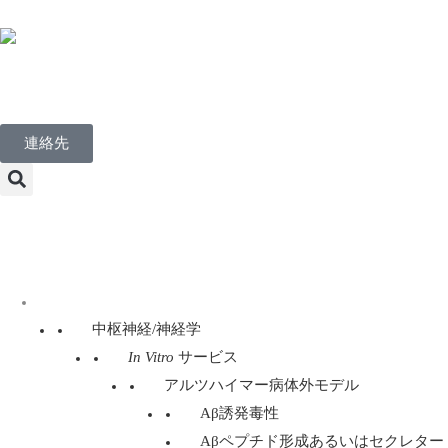
Japanese
連絡先
Menu
ディスカバリー・サービス
中枢神経/神経学
In Vitro
サービス
アルツハイマー病体外モデル
Aβ誘発毒性
Aβペプチド形成あるいはセクレター