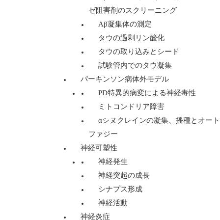
ゼ阻害剤のスクリーニング
Aβ凝集体の測定
タウの過剰リン酸化
タウの取り込みとシード
試験管内でのタウ凝集
パーキンソン病体外モデル
PD特異的病変による神経毒性
ミトコンドリア障害
αシヌクレインの凝集、播種とオート
ファジー
神経可塑性
神経発生
神経突起の成長
シナプス形成
神経活動
神経炎症