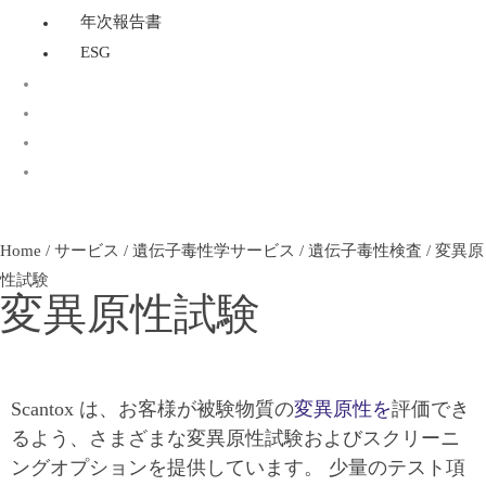
年次報告書
ESG
OECD 432：光毒性試験
Home
/
サービス
/
遺伝子毒性学サービス
/
遺伝子毒性検査
/
変異原
性試験
変異原性試験
Scantox は、お客様が被験物質の
変異原性を
評価でき
るよう、さまざまな変異原性試験およびスクリーニ
ングオプションを提供しています。 少量のテスト項