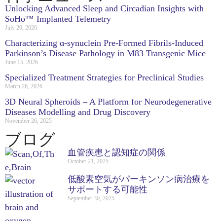
Unlocking Advanced Sleep and Circadian Insights with
SoHo™ Implanted Telemetry
July 20, 2026
Characterizing α-synuclein Pre-Formed Fibrils-Induced
Parkinson’s Disease Pathology in M83 Transgenic Mice
June 15, 2026
Specialized Treatment Strategies for Preclinical Studies
March 26, 2026
3D Neural Spheroids – A Platform for Neurodegenerative
Diseases Modelling and Drug Discovery
November 26, 2025
ブログ
血管疾患と認知症の関係
October 21, 2025
低酸素空気がパーキンソン病治療を
サポートする可能性
September 30, 2025