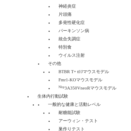
神経炎症
片頭痛
多発性硬化症
パーキンソン病
統合失調症
特別食
ウイルス注射
その他
BTBR T+ tf/Jマウスモデル
Fmr1-KOマウスモデル
Nlrp
3A350VneoRマウスモデル
生体内行動試験
一般的な健康と活動レベル
耐糖能試験
アーウィン・テスト
巣作りテスト