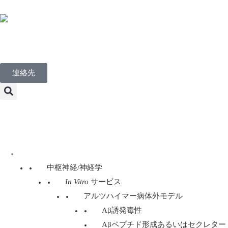
Japanese
連絡先
Menu
ディスカバリー・サービス
中枢神経/神経学
In Vitro
サービス
アルツハイマー病体外モデル
Aβ誘発毒性
Aβペプチド形成あるいはセクレター