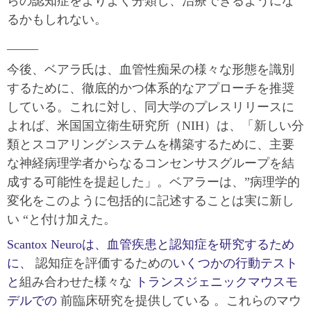
らの認知症をよりよく分類し、治療できるようにな
るかもしれない。
_____
今後、ベアラ氏は、血管性痴呆の様々な形態を識別
するために、徹底的かつ体系的なアプローチを推奨
している。これに対し、同大学のプレスリリースに
よれば、米国国立衛生研究所（NIH）は、「新しい分
類とスコアリングシステムを構築するために、主要
な神経病理学者からなるコンセンサスグループを結
成する可能性を提起した」。ベアラーは、”病理学的
変化をこのように包括的に記述することは実に新し
い “と付け加えた。
Scantox Neuroは、血管疾患と認知症を研究するため
に、
認知症を評価するための
いくつかの行動テスト
と
組み合わせた様々な
トランスジェニックマウスモ
デルでの
前臨床研究を提供している 。これらのマウ