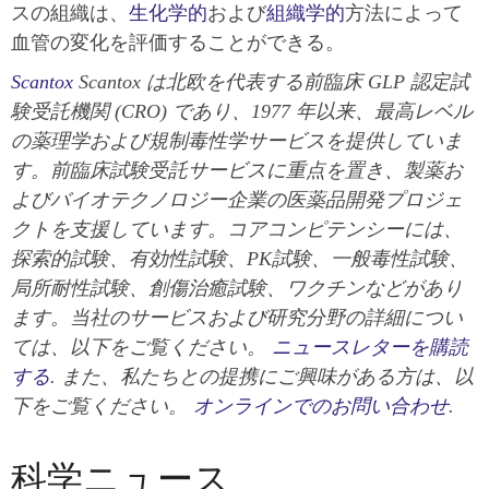
スの組織は、
生化学的
および
組織学的
方法によって
血管の変化を評価することができる。
Scantox
Scantox は北欧を代表する前臨床 GLP 認定試
験受託機関 (CRO) であり、1977 年以来、最高レベル
の薬理学および規制毒性学サービスを提供していま
す。前臨床試験受託サービスに重点を置き、製薬お
よびバイオテクノロジー企業の医薬品開発プロジェ
クトを支援しています。コアコンピテンシーには、
探索的試験、有効性試験、PK試験、一般毒性試験、
局所耐性試験、創傷治癒試験、ワクチンなどがあり
ます。当社のサービスおよび研究分野の詳細につい
ては、以下をご覧ください。
ニュースレターを購読
する
. また、私たちとの提携にご興味がある方は、以
下をご覧ください。
オンラインでのお問い合わせ
.
科学ニュース