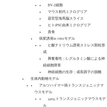
BV-2細胞
マウス初代ミクログリア
器官型海馬脳スライス
ヒトiPSC由来ミクログリア
貪食
病変誘発in vitroモデル
ヒ酸ナトリウム誘発ストレス顆粒形
成
興奮毒性：L-グルタミン酸による神
経細胞障害
神経細胞の生存：成長因子の脱離
生体内動物モデル
アルツハイマー病トランスジェニックマ
ウスモデル
トランスジェニックマウスモデ
APPSL
ル