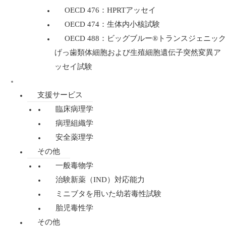
OECD 476：HPRTアッセイ
OECD 474：生体内小核試験
OECD 488：ビッグブルー®トランスジェニック
げっ歯類体細胞および生殖細胞遺伝子突然変異ア
ッセイ試験
規制毒性学
支援サービス
臨床病理学
病理組織学
安全薬理学
その他
一般毒物学
治験新薬（IND）対応能力
ミニブタを用いた幼若毒性試験
胎児毒性学
その他