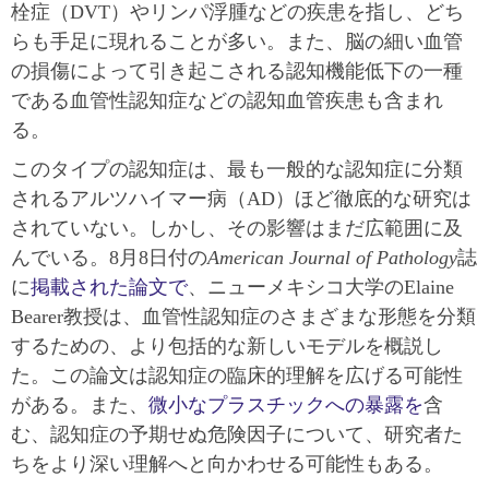
栓症（DVT）やリンパ浮腫などの疾患を指し、どち
らも手足に現れることが多い。また、脳の細い血管
の損傷によって引き起こされる認知機能低下の一種
である血管性認知症などの認知血管疾患も含まれ
る。
このタイプの認知症は、最も一般的な認知症に分類
されるアルツハイマー病（AD）ほど徹底的な研究は
されていない。しかし、その影響はまだ広範囲に及
んでいる。8月8日付の
American Journal of Pathology
誌
に
掲載された論文で
、ニューメキシコ大学のElaine
Bearer教授は、血管性認知症のさまざまな形態を分類
するための、より包括的な新しいモデルを概説し
た。この論文は認知症の臨床的理解を広げる可能性
がある。また、
微小なプラスチックへの暴露を
含
む、認知症の予期せぬ危険因子について、研究者た
ちをより深い理解へと向かわせる可能性もある。