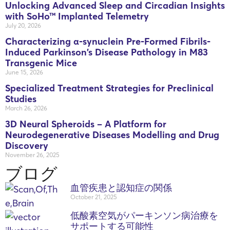
Unlocking Advanced Sleep and Circadian Insights
with SoHo™ Implanted Telemetry
July 20, 2026
Characterizing α-synuclein Pre-Formed Fibrils-
Induced Parkinson’s Disease Pathology in M83
Transgenic Mice
June 15, 2026
Specialized Treatment Strategies for Preclinical
Studies
March 26, 2026
3D Neural Spheroids – A Platform for
Neurodegenerative Diseases Modelling and Drug
Discovery
November 26, 2025
ブログ
血管疾患と認知症の関係
October 21, 2025
低酸素空気がパーキンソン病治療を
サポートする可能性