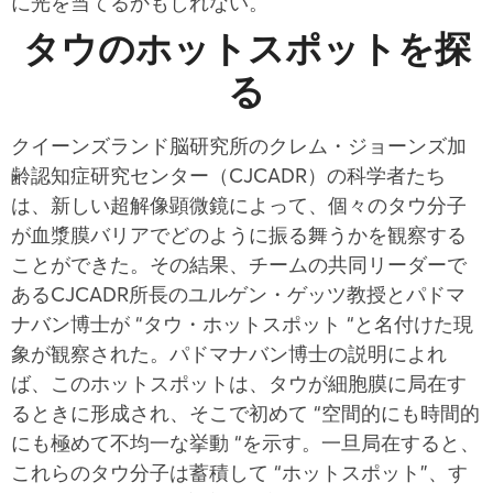
に光を当てるかもしれない。
タウのホットスポットを探
る
クイーンズランド脳研究所のクレム・ジョーンズ加
齢認知症研究センター（CJCADR）の科学者たち
は、新しい超解像顕微鏡によって、個々のタウ分子
が血漿膜バリアでどのように振る舞うかを観察する
ことができた。その結果、チームの共同リーダーで
あるCJCADR所長のユルゲン・ゲッツ教授とパドマ
ナバン博士が “タウ・ホットスポット “と名付けた現
象が観察された。パドマナバン博士の説明によれ
ば、このホットスポットは、タウが細胞膜に局在す
るときに形成され、そこで初めて “空間的にも時間的
にも極めて不均一な挙動 “を示す。一旦局在すると、
これらのタウ分子は蓄積して “ホットスポット”、す