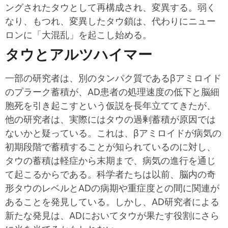
ングされたタウとして再構成され、変異する。弱く
なり、もつれ、変異したタウ鎖は、代わりにニュー
ロンに「大混乱」を起こし始める。
タウとアルツハイマー
一部の研究者は、別のタンパク質であるβアミロイド
のプラーク蓄積が、AD患者の処理速度の低下と脳細
胞死を引き起こすという仮説を長年立ててきたが、
他の研究者は、実際にはタウの過剰蓄積が原因では
ないかと疑っている。これは、βアミロイドが病気の
初期段階で蓄積することが知られているのに対し、
タウの蓄積は軽症から末期まで、病気の進行を通じ
て起こるからである。科学者たちは以前、脳内の奇
形タウのレベルとADの病期や重症度との間に関連が
あることを発見している。しかし、AD研究者による
新たな発見は、ADにおいてタウが果たす役割にさら