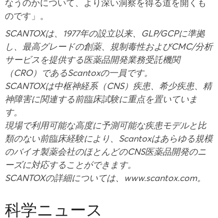
なうのかについて、より深い洞察を得る道を開くも
のです」。
SCANTOXは、1977年の設立以来、GLP/GCPに準拠
し、最高グレードの創薬、規制毒性およびCMC/分析
サービスを提供する医薬品開発業務受託機関
（CRO）であるScantoxの一員です。
SCANTOXは中枢神経系（CNS）疾患、希少疾患、精
神障害に関連する前臨床試験に重点を置いていま
す。
現場で利用可能な高度に予測可能な疾患モデルと比
類のない前臨床経験により、Scantoxはあらゆる規模
のバイオ製薬会社のほとんどのCNS医薬品開発のニ
ーズに対応することができます。
SCANTOXの詳細については、www.scantox.com。
科学ニュース