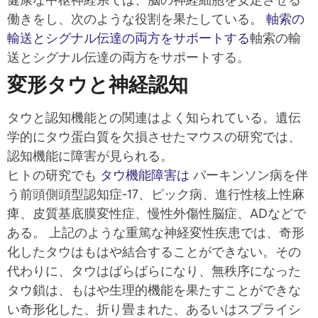
働きをし、次のような役割を果たしている。
軸索の
輸送とシグナル伝達の両方をサポートする
軸索の輸
送とシグナル伝達の両方をサポートする。
変形タウと神経認知
タウと認知機能との関連はよく知られている。遺伝
学的にタウ蛋白質を欠損させたマウスの研究では、
認知機能に障害が見られる。
ヒトの研究でも
タウ機能障害は
パーキンソン病を伴
う前頭側頭型認知症-17、ピック病、進行性核上性麻
痺、皮質基底膜変性症、慢性外傷性脳症、ADなどで
ある。
上記のような重篤な神経変性疾患では、奇形
化したタウはもはや結合することができない。その
代わりに、タウはばらばらになり、無秩序になった
タウ鎖は、もはや生理的機能を果たすことができな
い奇形化した、折り畳まれた、あるいはスプライシ