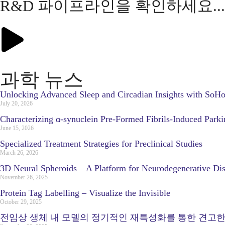
R&D 파이프라인을 확인하세요...
과학 뉴스
Unlocking Advanced Sleep and Circadian Insights with SoH
July 20, 2026
Characterizing α-synuclein Pre-Formed Fibrils-Induced Park
June 15, 2026
Specialized Treatment Strategies for Preclinical Studies
March 26, 2026
3D Neural Spheroids – A Platform for Neurodegenerative Di
November 26, 2025
Protein Tag Labelling – Visualize the Invisible
October 29, 2025
전임상 생체 내 모델의 정기적인 재특성화를 통한 견고한