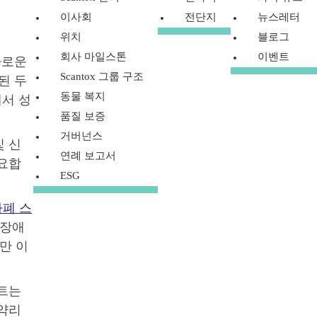
이사회
전단지
뉴스레터
위치
블로그
회사 마일스톤
이벤트
다로운
Scantox 그룹 구조
된 두
동물 복지
서 성
품질 보증
거버넌스
및 신
연례 보고서
중요합
ESG
자폐 스
 장애
만 이
스트는
 약리