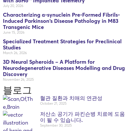
with SoHo™ Implanted Telemetry
July 20, 2026
Characterizing α-synuclein Pre-Formed Fibrils-
Induced Parkinson’s Disease Pathology in M83
Transgenic Mice
June 15, 2026
Specialized Treatment Strategies for Preclinical
Studies
March 26, 2026
3D Neural Spheroids – A Platform for
Neurodegenerative Diseases Modelling and Drug
Discovery
November 26, 2025
블로그
혈관 질환과 치매의 연관성
October 21, 2025
저산소 공기가 파킨슨병 치료에 도움
이 될 수 있습니다.
September 30, 2025