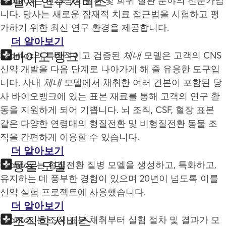
탈체 연구 서비스
Scantox는 신경병성 질환 및 희귀 질환 분야의 전문가입
니다. 당사는 새로운 잠재적 치료 접근법을 시험하고 평
가하기 위한 최신 연구 환경을 제공합니다.
더 알아보기
바이오 뱅크
Scantox의 특징적이고 검증된
체내
모델은 고객의 CNS
신약 개발을 다음 단계로 나아가게 해 줄 유용한 도구입
니다. 사내
체내
모델에서 채취한 여러 견본이 포함된 당
사 바이오뱅크에 있는 표본 재료를 통해 고객의 연구 활
동을 지원하게 되어 기쁩니다. 뇌 조직, CSF, 혈장 표본
같은 다양한 연령대의 형질전환 및 비형질전환 동물 조
직을 간편하게 이용할 수 있습니다.
더 알아보기
동물 모델
Scantox 는 형질전환 질병 모델을 생성하고, 특화하고,
유지하는 데 풍부한 경험이 있으며 20년이 넘도록 이를
신약 실험 프로젝트에 사용했습니다.
더 알아보기
조직학 서비스
Scantox 는 조직 표본 채취부터 실험 절차 및 결과가 모