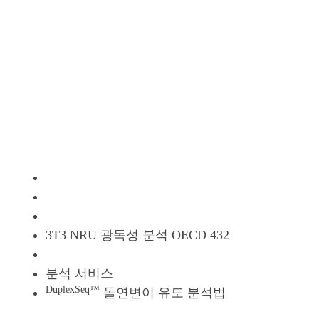
예측 유전 독성학 스크리닝
GLP OECD
체외
규제 연구
GLP OECD
생체 내
규제 연구
3T3 NRU 광독성 분석 OECD 432
OECD 488 Big Blue® 형질 전환 설치류 분석
분석 서비스
DuplexSeq™
돌연변이 유도 분석법