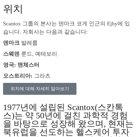
위치
Scantox 그룹의 본사는 덴마크 코게 인근의 Ejby에 있
습니다. 자회사는 다음과 같습니다:
덴마크
발레룹
스웨덴
룬드, 예테보리
영국: 맨체스터
오스트리아:
그라츠
위치에 대해 자세히 알아보기
1977년에 설립된 Scantox(스칸톡
스)는 약 50년에 걸친 과학적 경험
을 바탕으로 성장해 왔으며, 현재는
북유럽을 선도하는 헬스케어 투자