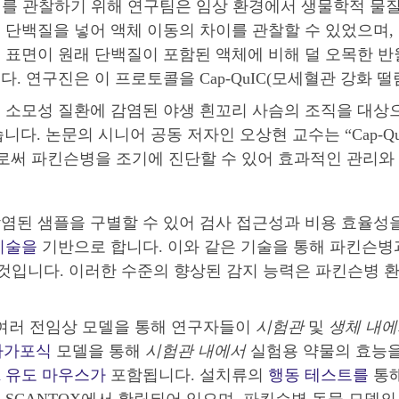
를 관찰하기 위해 연구팀은 임상 환경에서 생물학적 물질
 단백질을 넣어 액체 이동의 차이를 관찰할 수 있었으며,
표면이 원래 단백질이 포함된 액체에 비해 덜 오목한 반월
. 연구진은 이 프로토콜을 Cap-QuIC(모세혈관 강화 
소모성 질환에 감염된 야생 흰꼬리 사슴의 조직을 대상으로
니다. 논문의 시니어 공동 저자인 오상현 교수는 “Cap-Q
로써 파킨슨병을 조기에 진단할 수 있어 효과적인 관리와 
염된 샘플을 구별할 수 있어 검사 접근성과 비용 효율성을
기술을
기반으로 합니다. 이와 같은 기술을 통해 파킨슨병과
 될 것입니다. 이러한 수준의 향상된 감지 능력은 파킨슨병
는 여러 전임상 모델을 통해 연구자들이
시험관
및
생체
내에
자가포식
모델을 통해
시험관 내에서
실험용 약물의 효능을
syn 유도 마우스가
포함됩니다. 설치류의
행동 테스트를
통해