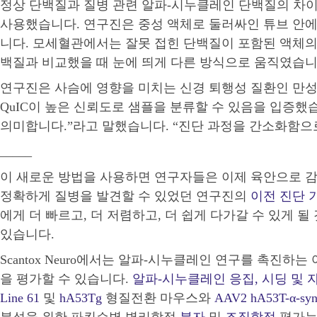
정상 단백질과 질병 관련 알파-시누클레인 단백질의 차이
사용했습니다. 연구진은 중성 액체로 둘러싸인 튜브 안에
니다. 모세혈관에서는 잘못 접힌 단백질이 포함된 액체의 
백질과 비교했을 때 눈에 띄게 다른 방식으로 움직였습니다
연구진은 사슴에 영향을 미치는 신경 퇴행성 질환인 만성 
QuIC이 높은 신뢰도로 샘플을 분류할 수 있음을 입증했습
의미합니다.”라고 말했습니다. “진단 과정을 간소화함으
_____
이 새로운 방법을 사용하면 연구자들은 이제 육안으로 감
정확하게 질병을 발견할 수 있었던 연구진의
이전 진단 
에게 더 빠르고, 더 저렴하고, 더 쉽게 다가갈 수 있게
있습니다.
Scantox Neuro에서는 알파-시누클레인 연구를 촉진하
을 평가할 수 있습니다.
알파-시누클레인 응집, 시딩 및 
Line 61
및
hA53Tg
형질전환 마우스와
AAV2 hA53T-α-