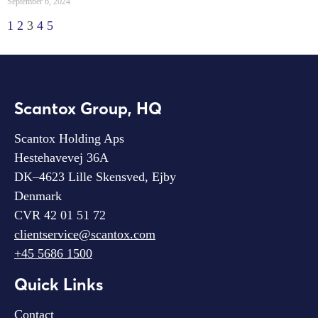
September 6, 2024
1
2
3
4
5
Scantox Group, HQ
Scantox Holding Aps
Hestehavevej 36A
DK–4623 Lille Skensved, Ejby
Denmark
CVR 42 01 51 72
clientservice@scantox.com
+45 5686 1500
Quick Links
Contact