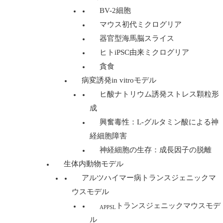
BV-2細胞
マウス初代ミクログリア
器官型海馬脳スライス
ヒトiPSC由来ミクログリア
貪食
病変誘発in vitroモデル
ヒ酸ナトリウム誘発ストレス顆粒形
成
興奮毒性：L-グルタミン酸による神
経細胞障害
神経細胞の生存：成長因子の脱離
生体内動物モデル
アルツハイマー病トランスジェニックマ
ウスモデル
トランスジェニックマウスモデ
APPSL
ル