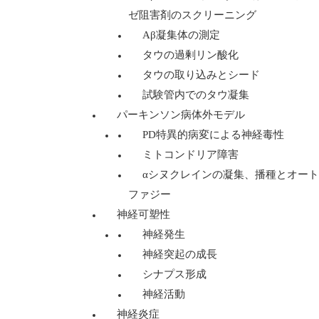
ゼ阻害剤のスクリーニング
Aβ凝集体の測定
タウの過剰リン酸化
タウの取り込みとシード
試験管内でのタウ凝集
パーキンソン病体外モデル
PD特異的病変による神経毒性
ミトコンドリア障害
αシヌクレインの凝集、播種とオート
ファジー
神経可塑性
神経発生
神経突起の成長
シナプス形成
神経活動
神経炎症