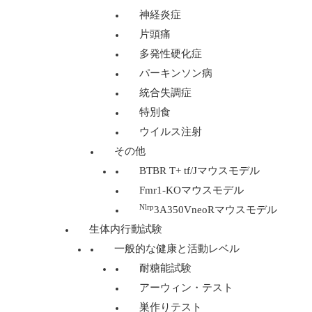
神経炎症
片頭痛
多発性硬化症
パーキンソン病
統合失調症
特別食
ウイルス注射
その他
BTBR T+ tf/Jマウスモデル
Fmr1-KOマウスモデル
Nlrp
3A350VneoRマウスモデル
生体内行動試験
一般的な健康と活動レベル
耐糖能試験
アーウィン・テスト
巣作りテスト