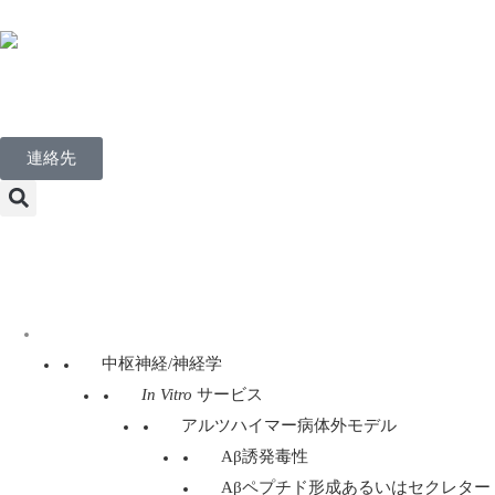
Japanese
連絡先
Menu
ディスカバリー・サービス
中枢神経/神経学
In Vitro
サービス
アルツハイマー病体外モデル
Aβ誘発毒性
Aβペプチド形成あるいはセクレター