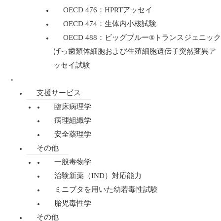
OECD 476：HPRTアッセイ
OECD 474：生体内小核試験
OECD 488：ビッグブルー®トランスジェニック
げっ歯類体細胞および生殖細胞遺伝子突然変異ア
ッセイ試験
規制毒性学
支援サービス
臨床病理学
病理組織学
安全薬理学
その他
一般毒物学
治験新薬（IND）対応能力
ミニブタを用いた幼若毒性試験
胎児毒性学
その他